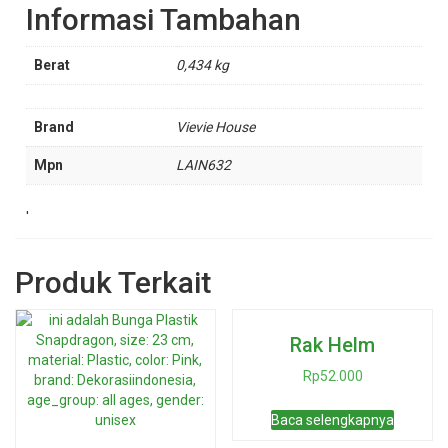
Informasi Tambahan
Berat
0,434 kg
Brand
Vievie House
Mpn
LAIN632
'
Produk Terkait
Rak Helm
Rp
52.000
Baca selengkapnya