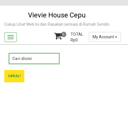
Skip
to
Vievie House Cepu
content
Cukup Lihat Web Ini dan Rasakan sensasi di Rumah Sendiri
TOTAL
0
My Account
Rp
0
Search
for:
OBRAL!