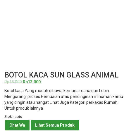
BOTOL KACA SUN GLASS ANIMAL
Harga
Harga
Rp
15.000
Rp
13.000
aslinya
saat
Botol kaca Yang mudah dibawa kemana mana dan Lebih
adalah:
ini
Mengurangi proses Pemuaian atau pendinginan minuman kamu
Rp15.000.
adalah:
yang dingin atau hangat Lihat Juga Kategori perkakas Rumah
Rp13.000.
Untuk produk lainnya
Stok habis
Chat Wa
Lihat Semua Produk