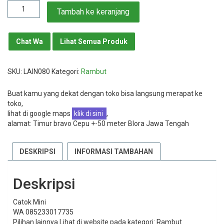
Rp18.000.
Kuantitas
Tambah ke keranjang
Catok
Mini
Chat Wa
Lihat Semua Produk
SKU:
LAIN080
Kategori:
Rambut
Buat kamu yang dekat dengan toko bisa langsung merapat ke
toko,
lihat di google maps
klik di sini
,
alamat: Timur bravo Cepu +-50 meter Blora Jawa Tengah
DESKRIPSI
INFORMASI TAMBAHAN
Deskripsi
Catok Mini
WA 085233017735
Pilihan lainnya Lihat di website pada kategori: Rambut