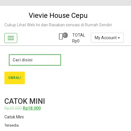
Skip
to
Vievie House Cepu
content
Cukup Lihat Web Ini dan Rasakan sensasi di Rumah Sendiri
TOTAL
0
My Account
Rp
0
Search
for:
OBRAL!
CATOK MINI
Harga
Harga
Rp
20.000
Rp
18.000
aslinya
saat
Catok Mini
adalah:
ini
Tersedia
Rp20.000.
adalah: