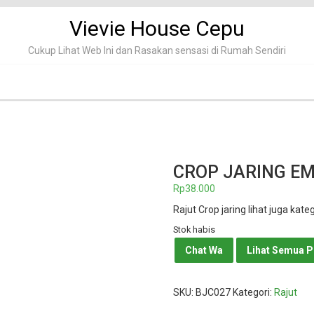
Vievie House Cepu
Cukup Lihat Web Ini dan Rasakan sensasi di Rumah Sendiri
CROP JARING E
Rp
38.000
Rajut Crop jaring lihat juga kate
Stok habis
Chat Wa
Lihat Semua 
SKU:
BJC027
Kategori:
Rajut