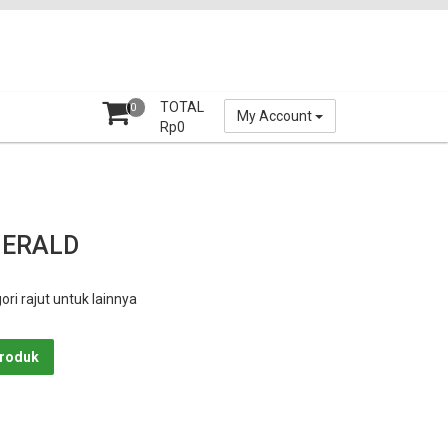
TOTAL
0
My Account
Rp
0
MERALD
gori rajut untuk lainnya
Produk