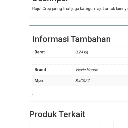
Rajut Crop jaring lihat juga kategori rajut untuk lainny
Informasi Tambahan
Berat
0,24 kg
Brand
Vievie House
Mpn
BJC027
'
Produk Terkait