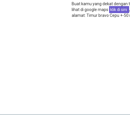
Buat kamu yang dekat dengan t
lihat di google maps
klik di sini
,
alamat: Timur bravo Cepu +-50