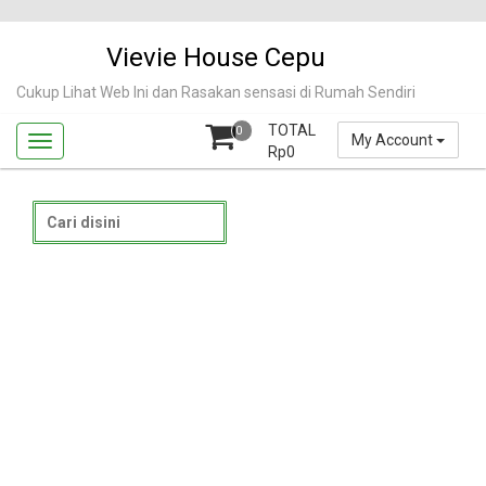
Skip
to
Vievie House Cepu
content
Cukup Lihat Web Ini dan Rasakan sensasi di Rumah Sendiri
TOTAL
0
My Account
Rp
0
Search
for: