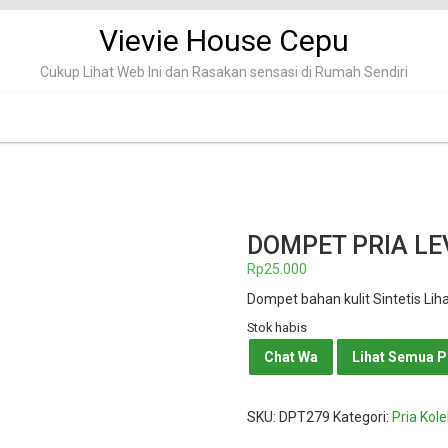
Vievie House Cepu
Cukup Lihat Web Ini dan Rasakan sensasi di Rumah Sendiri
DOMPET PRIA LE
Rp
25.000
Dompet bahan kulit Sintetis Liha
Stok habis
Chat Wa
Lihat Semua 
SKU:
DPT279
Kategori:
Pria Kole