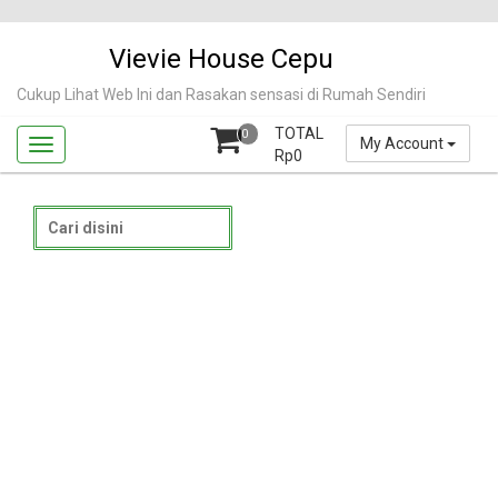
Skip
to
Vievie House Cepu
content
Cukup Lihat Web Ini dan Rasakan sensasi di Rumah Sendiri
TOTAL
0
My Account
Rp
0
Search
for: