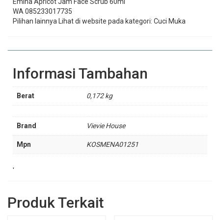
Emina Apricot Jam Face Scrub 60ml
WA 085233017735
Pilihan lainnya Lihat di website pada kategori: Cuci Muka
Informasi Tambahan
Berat
0,172 kg
Brand
Vievie House
Mpn
KOSMENA01251
'
Produk Terkait