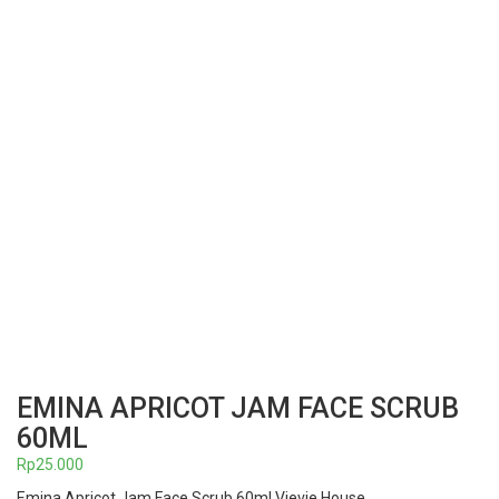
EMINA APRICOT JAM FACE SCRUB
60ML
Rp
25.000
Emina Apricot Jam Face Scrub 60ml Vievie House