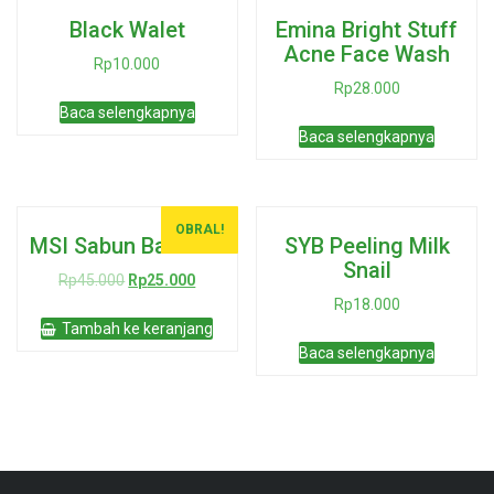
Black Walet
Emina Bright Stuff
Acne Face Wash
Rp
10.000
Rp
28.000
Baca selengkapnya
Baca selengkapnya
OBRAL!
MSI Sabun Bamboo
SYB Peeling Milk
Snail
Harga
Harga
Rp
45.000
Rp
25.000
aslinya
saat
Rp
18.000
adalah:
ini
Tambah ke keranjang
Rp45.000.
adalah:
Baca selengkapnya
Rp25.000.