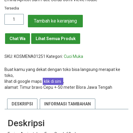
Tersedia
Kuantitas
Tambah ke keranjang
Emina
Apricot
Jam
Chat Wa
Lihat Semua Produk
Face
Scrub
60ml
SKU:
KOSMENA01251
Kategori:
Cuci Muka
Buat kamu yang dekat dengan toko bisa langsung merapat ke
toko,
lihat di google maps
klik di sini
,
alamat: Timur bravo Cepu +-50 meter Blora Jawa Tengah
DESKRIPSI
INFORMASI TAMBAHAN
Deskripsi