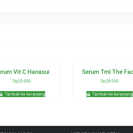
erum Vit C Hanasui
Serum Tml The Fa
Rp
20.000
Rp
28.000
Tambah ke keranjang
Tambah ke keranjang