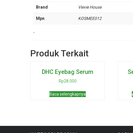
Brand
Vievie House
Mpn
KOSMEE012
'
Produk Terkait
DHC Eyebag Serum
S
Rp
28.000
Baca selengkapnya