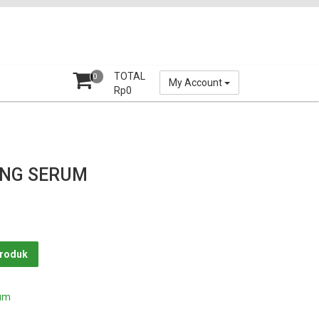
TOTAL
0
My Account
Rp
0
ING SERUM
Produk
um