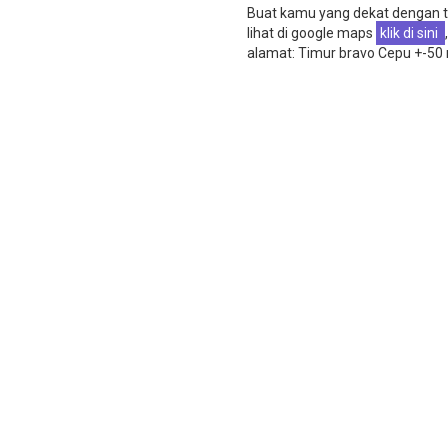
Buat kamu yang dekat dengan t
lihat di google maps
klik di sini
,
alamat: Timur bravo Cepu +-50