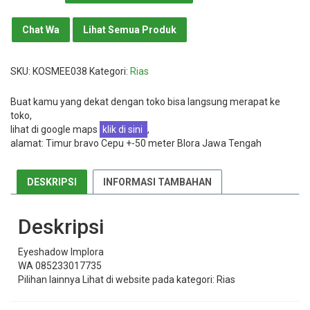
Implora
Chat Wa
Lihat Semua Produk
SKU:
KOSMEE038
Kategori:
Rias
Buat kamu yang dekat dengan toko bisa langsung merapat ke
toko,
lihat di google maps
klik di sini
,
alamat: Timur bravo Cepu +-50 meter Blora Jawa Tengah
DESKRIPSI
INFORMASI TAMBAHAN
Deskripsi
Eyeshadow Implora
WA 085233017735
Pilihan lainnya Lihat di website pada kategori: Rias