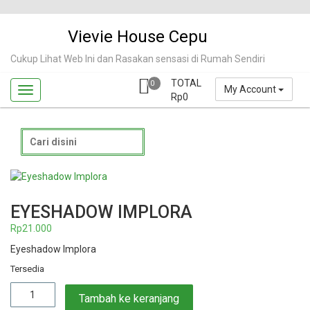
Skip
to
Vievie House Cepu
content
Cukup Lihat Web Ini dan Rasakan sensasi di Rumah Sendiri
TOTAL
0
My Account
Rp
0
Search
for:
EYESHADOW IMPLORA
Rp
21.000
Eyeshadow Implora
Tersedia
Kuantitas
Tambah ke keranjang
Eyeshadow