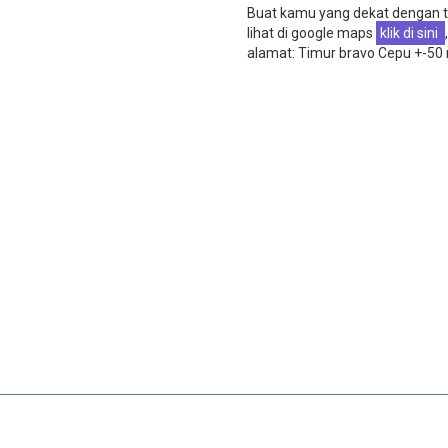
Buat kamu yang dekat dengan t
lihat di google maps
klik di sini
,
alamat: Timur bravo Cepu +-50