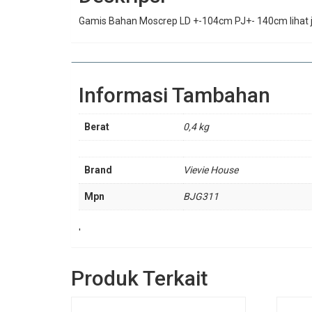
Gamis Bahan Moscrep LD +-104cm PJ+- 140cm lihat j
Informasi Tambahan
Berat
0,4 kg
Brand
Vievie House
Mpn
BJG311
'
Produk Terkait