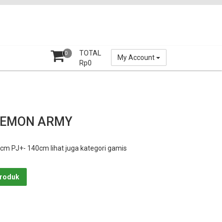
TOTAL
0
My Account
Rp
0
LEMON ARMY
m PJ+- 140cm lihat juga kategori gamis
Produk