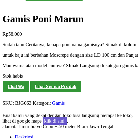
Gamis Poni Marun
Rp
58.000
Sudah tahu Ceritanya, kenapa poni nama gamisnya? Simak di kolom
untuk baju ini berbahan Moscrepe dengan size LD 100 cm dan Panja
Mau warna atau model lainnya? SImak Langsung di kategori gamis k
Stok habis
Chat Wa
Lihat Semua Produk
SKU:
BJG063
Kategori:
Gamis
Buat kamu yang dekat dengan toko bisa langsung merapat ke toko,
lihat di google maps
klik di sini
,
alamat: Timur bravo Cepu +-50 meter Blora Jawa Tengah
Deskripsi