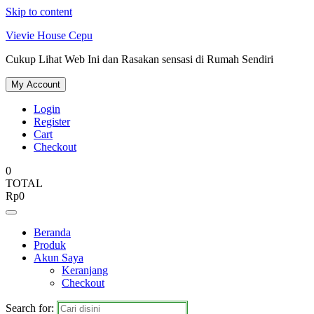
Skip to content
Vievie House Cepu
Cukup Lihat Web Ini dan Rasakan sensasi di Rumah Sendiri
My Account
Login
Register
Cart
Checkout
0
TOTAL
Rp
0
Beranda
Produk
Akun Saya
Keranjang
Checkout
Search for: