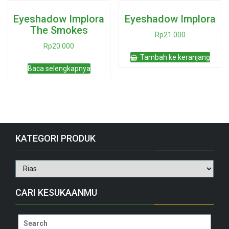
Eyeshadow Implora
Eyeshadow Implora
The Smokes
Rp
21.000
Rp
20.000
Tambah ke keranjang
Baca selengkapnya
KATEGORI PRODUK
CARI KESUKAANMU
Search