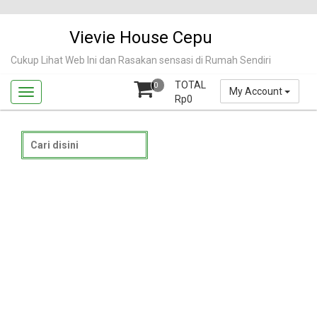
Skip
to
Vievie House Cepu
content
Cukup Lihat Web Ini dan Rasakan sensasi di Rumah Sendiri
TOTAL
0
My Account
Rp
0
Search
for: