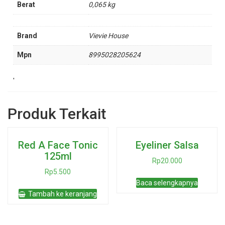
Berat
0,065 kg
Brand
Vievie House
Mpn
8995028205624
'
Produk Terkait
Red A Face Tonic
Eyeliner Salsa
125ml
Rp
20.000
Rp
5.500
Baca selengkapnya
Tambah ke keranjang