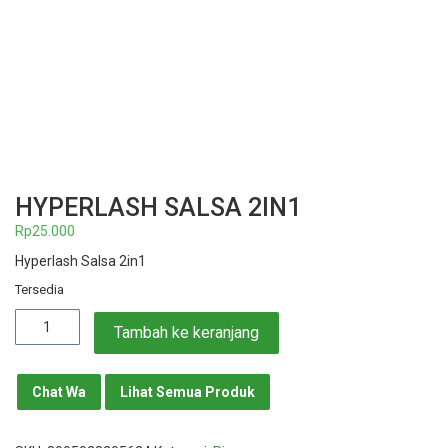
HYPERLASH SALSA 2IN1
Rp
25.000
Hyperlash Salsa 2in1
Tersedia
Kuantitas
Tambah ke keranjang
Hyperlash
Salsa
2in1
Chat Wa
Lihat Semua Produk