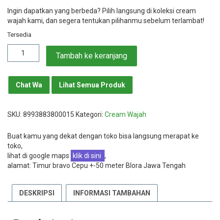
Ingin dapatkan yang berbeda? Pilih langsung di koleksi cream
wajah kami, dan segera tentukan pilihanmu sebelum terlambat!
Tersedia
Kuantitas
Tambah ke keranjang
Implora
Sunscreen
SPF40
Chat Wa
Lihat Semua Produk
SKU:
8993883800015
Kategori:
Cream Wajah
Buat kamu yang dekat dengan toko bisa langsung merapat ke
toko,
lihat di google maps
klik di sini
,
alamat: Timur bravo Cepu +-50 meter Blora Jawa Tengah
DESKRIPSI
INFORMASI TAMBAHAN