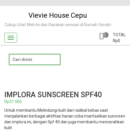
Skip
to
Vievie House Cepu
content
Cukup Lihat Web Ini dan Rasakan sensasi di Rumah Sendiri
TOTAL
0
Rp
0
Search
for:
IMPLORA SUNSCREEN SPF40
Rp
31.000
Untuk membantu Melindungi kulit dari radikal bebas saat
menjalankan berbagai aktifitas harian coba manfaatkan suncreen
dari implora ini, dengan Spf 40 dan juga membantu mencerahkan
kulit.