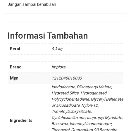
Jangan sampai kehabisan
Informasi Tambahan
Berat
0,3 kg
Brand
Implora
Mpn
1212040010003
Isododecane, Diisostearyl Malate,
Hydrated Silica, Hydrogenated
Polycyclopentadiene, Glyceryl Behenate
or Eicosadioate, Nylon-12,
Trimethylsiloxysilicate,
Cyclohexasiloxane, Isopropyl Myristate,
Ingredients
Beeswax, Isononyl Isononanoate,
Tocoperol, Quaternium-90 Bentonite,