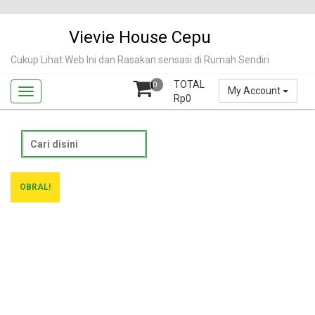
Skip
to
Vievie House Cepu
content
Cukup Lihat Web Ini dan Rasakan sensasi di Rumah Sendiri
TOTAL
0
My Account
Rp
0
Search
for:
OBRAL!