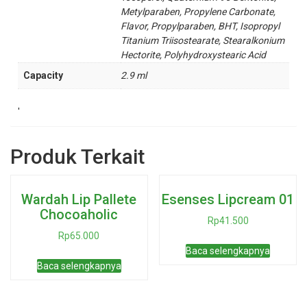
Metylparaben, Propylene Carbonate,
Flavor, Propylparaben, BHT, Isopropyl
Titanium Triisostearate, Stearalkonium
Hectorite, Polyhydroxystearic Acid
Capacity
2.9 ml
'
Produk Terkait
Wardah Lip Pallete
Esenses Lipcream 01
Chocoaholic
Rp
41.500
Rp
65.000
Baca selengkapnya
Baca selengkapnya