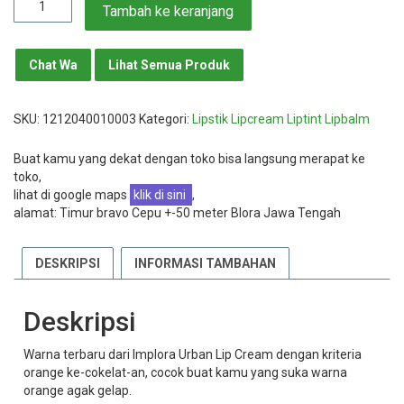
Tambah ke keranjang
Lipcream
Implora
Gingerbread
Chat Wa
Lihat Semua Produk
Nomor
10
SKU:
1212040010003
Kategori:
Lipstik Lipcream Liptint Lipbalm
Buat kamu yang dekat dengan toko bisa langsung merapat ke
toko,
lihat di google maps
klik di sini
,
alamat: Timur bravo Cepu +-50 meter Blora Jawa Tengah
DESKRIPSI
INFORMASI TAMBAHAN
Deskripsi
Warna terbaru dari Implora Urban Lip Cream dengan kriteria
orange ke-cokelat-an, cocok buat kamu yang suka warna
orange agak gelap.