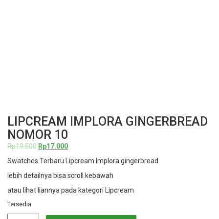
LIPCREAM IMPLORA GINGERBREAD
NOMOR 10
Harga
Harga
Rp
19.500
Rp
17.000
aslinya
saat
Swatches Terbaru Lipcream Implora gingerbread
adalah:
ini
Rp19.500.
adalah:
lebih detailnya bisa scroll kebawah
Rp17.000.
atau lihat liannya pada kategori Lipcream
Tersedia
Kuantitas