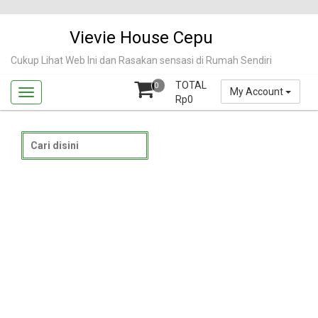
Skip
to
Vievie House Cepu
content
Cukup Lihat Web Ini dan Rasakan sensasi di Rumah Sendiri
TOTAL
0
My Account
Rp
0
Search
for: