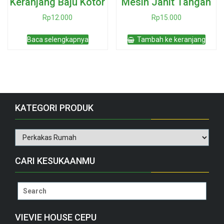
Keranjang Baju Kotor
Mesin Jahit Tangan
Rp
12.000
Rp
15.000
Baca selengkapnya
Tambah ke keranjang
KATEGORI PRODUK
CARI KESUKAANMU
Search
for:
VIEVIE HOUSE CEPU