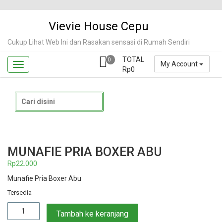
Skip
to
Vievie House Cepu
content
Cukup Lihat Web Ini dan Rasakan sensasi di Rumah Sendiri
TOTAL
0
My Account
Rp
0
Search
for:
MUNAFIE PRIA BOXER ABU
Rp
22.000
Munafie Pria Boxer Abu
Tersedia
Kuantitas
Tambah ke keranjang
Munafie