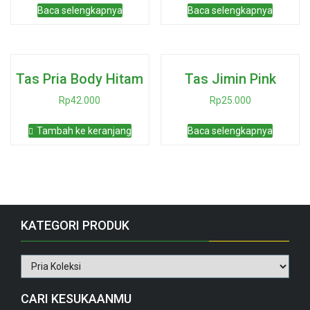
Baca selengkapnya
Baca selengkapnya
Tas Pria Body Hitam
Tas Jimin Pink
Rp
42.000
Rp
25.000
Tambah ke keranjang
Baca selengkapnya
KATEGORI PRODUK
CARI KESUKAANMU