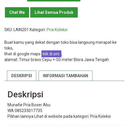
Pria
Boxer
Chat Wa
Lihat Semua Produk
Abu
SKU:
LAIN201
Kategori:
Pria Koleksi
Buat kamu yang dekat dengan toko bisa langsung merapat ke
toko,
lihat di google maps
klik di sini
,
alamat: Timur bravo Cepu +-50 meter Blora Jawa Tengah
DESKRIPSI
INFORMASI TAMBAHAN
Deskripsi
Munafie Pria Boxer Abu
WA 085233017735
Pilihan lainnya Lihat di website pada kategori: Pria Koleksi