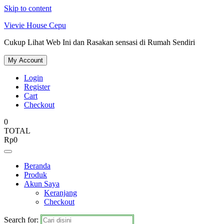
Skip to content
Vievie House Cepu
Cukup Lihat Web Ini dan Rasakan sensasi di Rumah Sendiri
My Account
Login
Register
Cart
Checkout
0
TOTAL
Rp
0
Beranda
Produk
Akun Saya
Keranjang
Checkout
Search for: