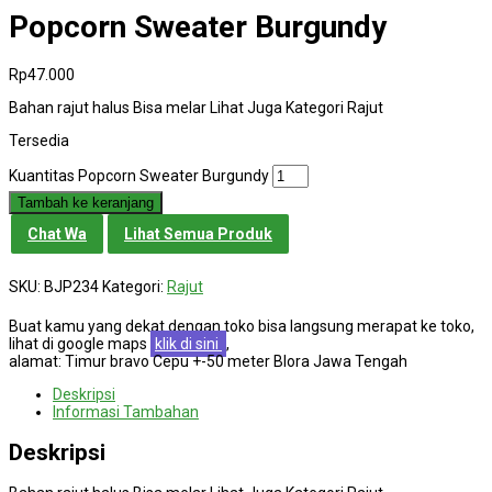
Popcorn Sweater Burgundy
Rp
47.000
Bahan rajut halus Bisa melar Lihat Juga Kategori Rajut
Tersedia
Kuantitas Popcorn Sweater Burgundy
Tambah ke keranjang
Chat Wa
Lihat Semua Produk
SKU:
BJP234
Kategori:
Rajut
Buat kamu yang dekat dengan toko bisa langsung merapat ke toko,
lihat di google maps
klik di sini
,
alamat: Timur bravo Cepu +-50 meter Blora Jawa Tengah
Deskripsi
Informasi Tambahan
Deskripsi