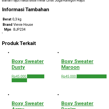
Bahan rajut halus Bisa melar Lihat Juga Kategori Rajut
Informasi Tambahan
Berat
0,3 kg
Brand
Vievie House
Mpn
BJP234
'
Produk Terkait
Boxy Sweater
Boxy Sweater
Dusty
Maroon
Rp
45.000
Tambah ke
Rp
45.000
Baca selengkapnya
keranjang
Boxy Sweater
Boxy Sweater