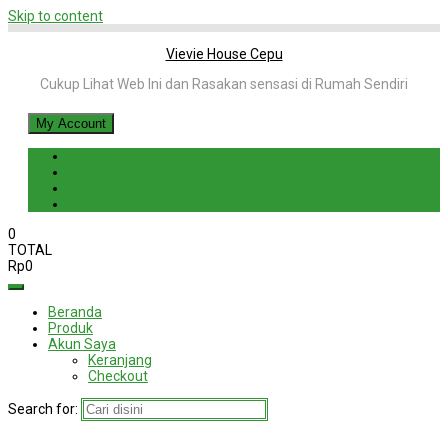
Skip to content
Vievie House Cepu
Cukup Lihat Web Ini dan Rasakan sensasi di Rumah Sendiri
My Account
Login
Register
Cart
Checkout
0
TOTAL
Rp
0
Beranda
Produk
Akun Saya
Keranjang
Checkout
Search for: