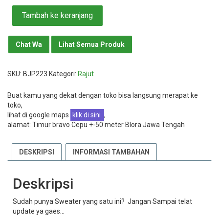
Kuantitas
Tambah ke keranjang
Popcorn
Sweater
Navy
Chat Wa
Lihat Semua Produk
SKU:
BJP223
Kategori:
Rajut
Buat kamu yang dekat dengan toko bisa langsung merapat ke
toko,
lihat di google maps
klik di sini
,
alamat: Timur bravo Cepu +-50 meter Blora Jawa Tengah
DESKRIPSI
INFORMASI TAMBAHAN
Deskripsi
Sudah punya Sweater yang satu ini? Jangan Sampai telat
update ya gaes…