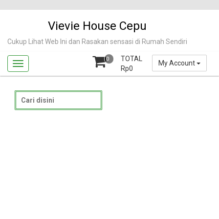
Skip
to
Vievie House Cepu
content
Cukup Lihat Web Ini dan Rasakan sensasi di Rumah Sendiri
TOTAL
0
My Account
Rp
0
Search
for: