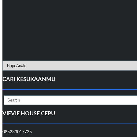
CARI KESUKAANMU
Search
for:
VIEVIE HOUSE CEPU
085233017735