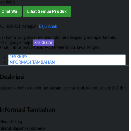
tok habis
Chat Wa
Lihat Semua Produk
KU:
BJS001
Kategori:
Baju Anak
uat kamu yang dekat dengan toko bisa langsung merapat ke toko,
ihat di google maps
klik di sini
,
lamat: Timur bravo Cepu +-50 meter Blora Jawa Tengah
DESKRIPSI
INFORMASI TAMBAHAN
Deskripsi
baju anak bahan denim. set atasan. celana. topi. ukuran all size 0-2 thn
Informasi Tambahan
Berat
0,3 kg
Brand
Bajuanakindonesia