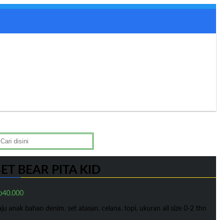
earch
r:
SET BEAR PITA KID
p
40.000
ju anak bahan denim. set atasan. celana. topi. ukuran all size 0-2 thn