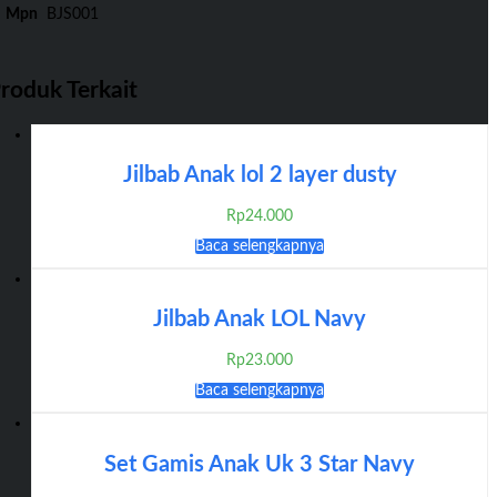
Mpn
BJS001
'
roduk Terkait
Jilbab Anak lol 2 layer dusty
Rp
24.000
Baca selengkapnya
Jilbab Anak LOL Navy
Rp
23.000
Baca selengkapnya
Set Gamis Anak Uk 3 Star Navy