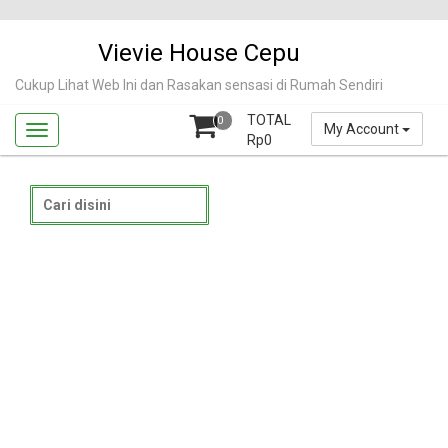
Skip
to
Vievie House Cepu
content
Cukup Lihat Web Ini dan Rasakan sensasi di Rumah Sendiri
TOTAL
0
My Account
Rp
0
Search
for: