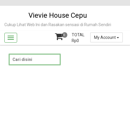
Skip
to
Vievie House Cepu
content
Cukup Lihat Web Ini dan Rasakan sensasi di Rumah Sendiri
TOTAL
0
My Account
Rp
0
Search
for: