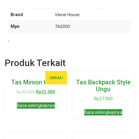
Brand
Vievie House
Mpn
TAS300
'
Produk Terkait
OBRAL!
Tas Minion Hitam
Tas Backpack Style
Ungu
Harga
Harga
Rp
35.000
Rp
33.000
aslinya
saat
Rp
27.000
adalah:
ini
Baca selengkapnya
Rp35.000.
adalah:
Baca selengkapnya
Rp33.000.