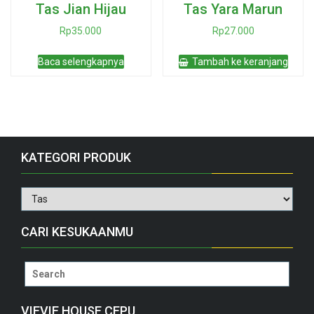
Tas Jian Hijau
Tas Yara Marun
Rp
35.000
Rp
27.000
Baca selengkapnya
Tambah ke keranjang
KATEGORI PRODUK
CARI KESUKAANMU
Search
for:
VIEVIE HOUSE CEPU