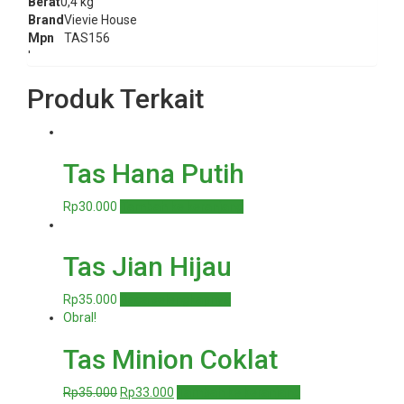
Berat
0,4 kg
Brand
Vievie House
Mpn
TAS156
'
Produk Terkait
Tas Hana Putih
Rp
30.000
Tambah ke keranjang
Tas Jian Hijau
Rp
35.000
Baca selengkapnya
Obral!
Tas Minion Coklat
Harga
Harga
Rp
35.000
Rp
33.000
Tambah ke keranjang