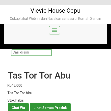
Skip
to
Vievie House Cepu
content
Cukup Lihat Web Ini dan Rasakan sensasi di Rumah Sendiri
0
My Account
TOTAL
Rp
0
Search
for:
Tas Tor Tor Abu
Rp
42.000
Tas Tor Tor Abu
Stok habis
Chat Wa
Lihat Semua Produk