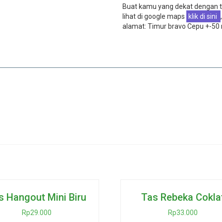
Buat kamu yang dekat dengan t
lihat di google maps
klik di sini
,
alamat: Timur bravo Cepu +-50
s Hangout Mini Biru
Tas Rebeka Cokla
Rp
29.000
Rp
33.000