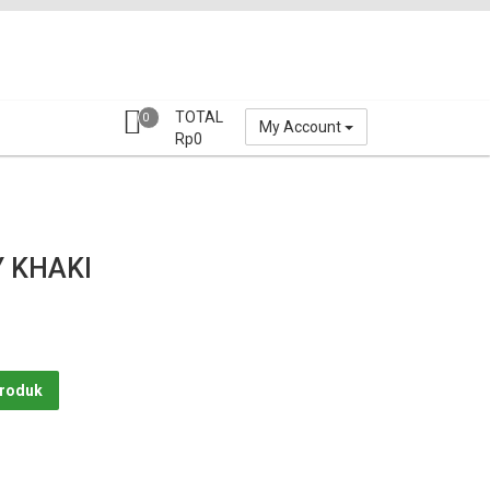
TOTAL
0
My Account
Rp
0
Y KHAKI
Produk