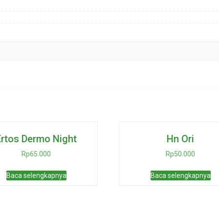
Ertos Dermo Night
Hn Ori
Rp
65.000
Rp
50.000
Baca selengkapnya
Baca selengkapnya