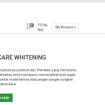
TOTAL
0
My Account
Rp
0
CARE WHITENING
nyebutnya sunblock dari Theraskin yang membantu
ikal bebas serta membantu mencerahkan kulit wajah
 untuk model lainnya atau jangan sungan sungkan
admin kami
Produk