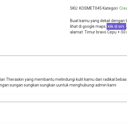
SKU:
KOSMET045
Kategori:
Cre
Buat kamu yang dekat dengan t
lihat di google maps
klik di sini
,
alamat: Timur bravo Cepu +-50
ari Theraskin yang membantu melindungi kulit kamu dari radikal beb
u jangan sungan sungkan sungkan uuntuk menghubungi admin kami