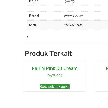
Berat
0,08 kg
Brand
Vievie House
Mpn
KOSMET045
'
Produk Terkait
Fair N Pink DD Cream
Rp
75.000
Baca selengkapnya