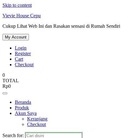
Skip to content
Vievie House Cepu
Cukup Lihat Web Ini dan Rasakan sensasi di Rumah Sendiri
My Account
Login
Register
Cart
Checkout
0
TOTAL
Rp
0
Beranda
Produk
Akun Saya
Keranjang
Checkout
Search for: