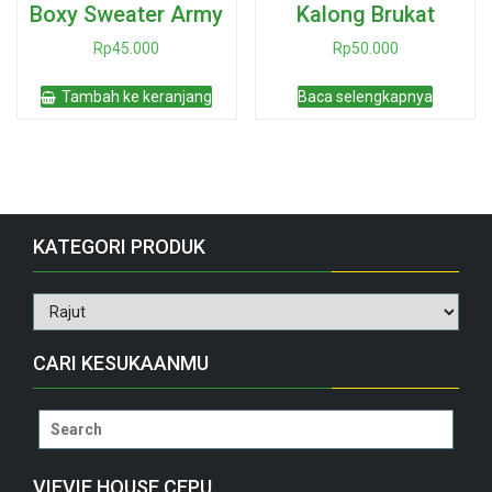
Boxy Sweater Army
Kalong Brukat
Rp
45.000
Rp
50.000
Tambah ke keranjang
Baca selengkapnya
KATEGORI PRODUK
CARI KESUKAANMU
Search
for:
VIEVIE HOUSE CEPU