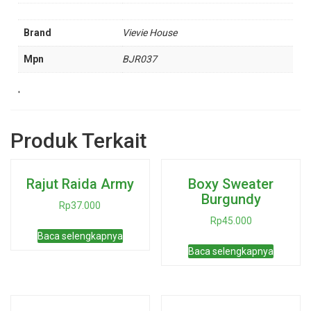
Brand
Vievie House
Mpn
BJR037
'
Produk Terkait
Rajut Raida Army
Boxy Sweater
Burgundy
Rp
37.000
Rp
45.000
Baca selengkapnya
Baca selengkapnya