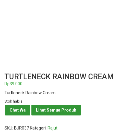
TURTLENECK RAINBOW CREAM
Rp
39.000
Turtleneck Rainbow Cream
Stok habis
Chat Wa
Lihat Semua Produk
SKU:
BJR037
Kategori:
Rajut