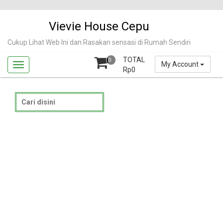
Skip
to
Vievie House Cepu
content
Cukup Lihat Web Ini dan Rasakan sensasi di Rumah Sendiri
TOTAL
0
My Account
Rp
0
Search
for: