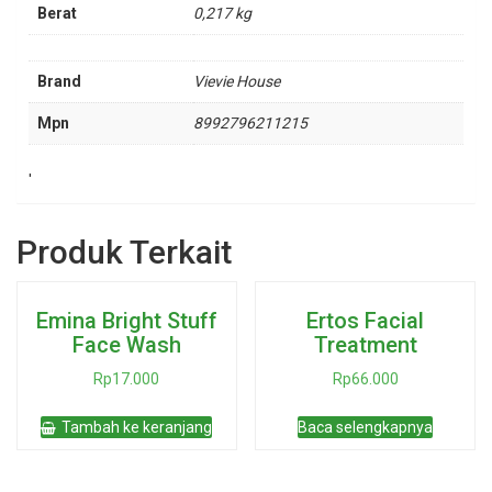
Berat
0,217 kg
Brand
Vievie House
Mpn
8992796211215
'
Produk Terkait
Emina Bright Stuff
Ertos Facial
Face Wash
Treatment
Rp
17.000
Rp
66.000
Tambah ke keranjang
Baca selengkapnya