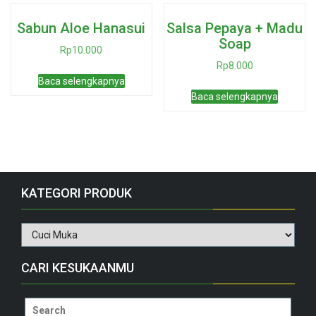
Sabun Aloe Hanasui
Salsa Pepaya + Madu
Soap
Rp
10.000
Rp
8.000
Baca selengkapnya
Baca selengkapnya
KATEGORI PRODUK
CARI KESUKAANMU
Search