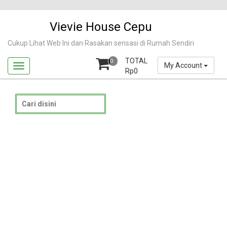
Skip
to
Vievie House Cepu
content
Cukup Lihat Web Ini dan Rasakan sensasi di Rumah Sendiri
TOTAL
0
My Account
Rp
0
Search
for: