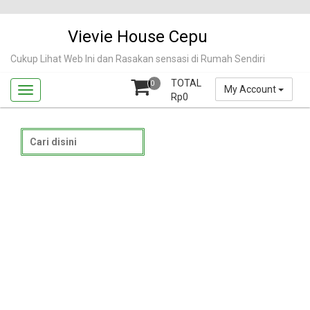
Skip
to
Vievie House Cepu
content
Cukup Lihat Web Ini dan Rasakan sensasi di Rumah Sendiri
TOTAL
0
My Account
Rp
0
Search
for: