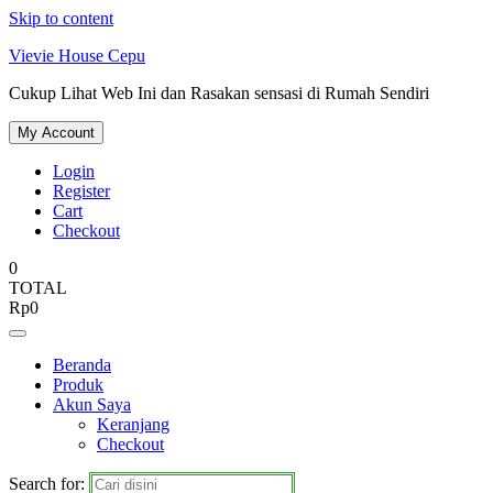
Skip to content
Vievie House Cepu
Cukup Lihat Web Ini dan Rasakan sensasi di Rumah Sendiri
My Account
Login
Register
Cart
Checkout
0
TOTAL
Rp
0
Beranda
Produk
Akun Saya
Keranjang
Checkout
Search for: