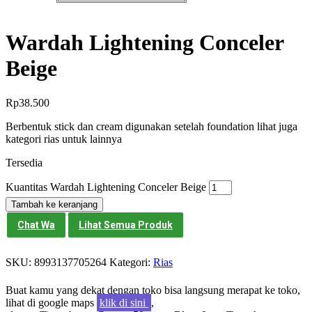
Wardah Lightening Conceler
Beige
Rp
38.500
Berbentuk stick dan cream digunakan setelah foundation lihat juga
kategori rias untuk lainnya
Tersedia
Kuantitas Wardah Lightening Conceler Beige
Tambah ke keranjang
Chat Wa
Lihat Semua Produk
SKU:
8993137705264
Kategori:
Rias
Buat kamu yang dekat dengan toko bisa langsung merapat ke toko,
lihat di google maps
klik di sini
,