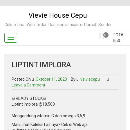
Skip
to
Vievie House Cepu
content
Cukup Lihat Web Ini dan Rasakan sensasi di Rumah Sendiri
TOTAL
0
Rp
0
LIPTINT IMPLORA
Posted On
Oktober 11, 2020
By
veiviecepu
on
Leave a Comment
Liptint
implora
🌸READY STOCK🌸
Liptint Implora @18.500
Mengandung vitamin C dan omega 3,6,9
Mau Lihat Koleksi Lainnya? Cek di Web aja