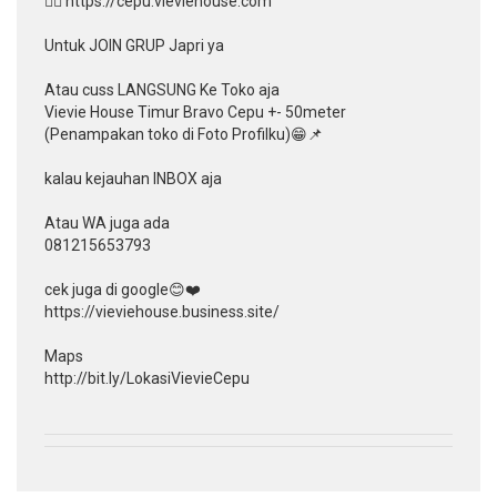
👉🏻 https://cepu.vieviehouse.com
Untuk JOIN GRUP Japri ya
Atau cuss LANGSUNG Ke Toko aja
Vievie House Timur Bravo Cepu +- 50meter
(Penampakan toko di Foto Profilku)😁📌
kalau kejauhan INBOX aja
Atau WA juga ada
081215653793
cek juga di google😊❤️
https://vieviehouse.business.site/
Maps
http://bit.ly/LokasiVievieCepu