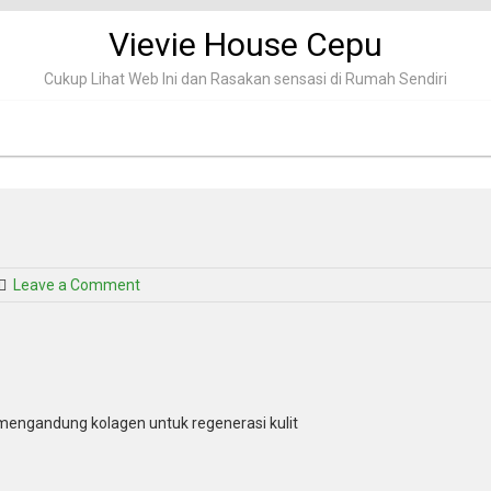
Vievie House Cepu
Cukup Lihat Web Ini dan Rasakan sensasi di Rumah Sendiri
on
Leave a Comment
Serum
hanasui
gold
mengandung kolagen untuk regenerasi kulit