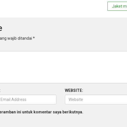
Jaket m
e
ang wajib ditandai
*
:
WEBSITE:
eramban ini untuk komentar saya berikutnya.