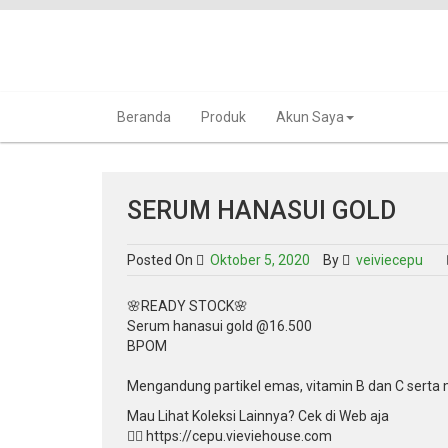
Skip
to
content
Beranda
Produk
Akun Saya
SERUM HANASUI GOLD
Posted On
Oktober 5, 2020
By
veiviecepu
🌸READY STOCK🌸
Serum hanasui gold @16.500
BPOM
Mengandung partikel emas, vitamin B dan C serta 
Mau Lihat Koleksi Lainnya? Cek di Web aja
👉🏻 https://cepu.vieviehouse.com