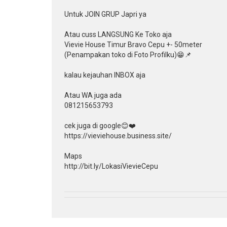
Untuk JOIN GRUP Japri ya
Atau cuss LANGSUNG Ke Toko aja
Vievie House Timur Bravo Cepu +- 50meter
(Penampakan toko di Foto Profilku)😁📌
kalau kejauhan INBOX aja
Atau WA juga ada
081215653793
cek juga di google😊❤️
https://vieviehouse.business.site/
Maps
http://bit.ly/LokasiVievieCepu