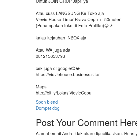
Untuk JOIN GRUP Japri ya
Atau cuss LANGSUNG Ke Toko aja
Vievie House Timur Bravo Cepu +- 50meter
(Penampakan toko di Foto Profilku)😁📌
kalau kejauhan INBOX aja
Atau WA juga ada
081215653793
cek juga di google😊❤️
https://vieviehouse.business.site/
Maps
http://bit.ly/LokasiVievieCepu
Navigasi
Spon blend
Dompet dog
pos
Post Your Comment Her
Alamat email Anda tidak akan dipublikasikan.
Ruas y