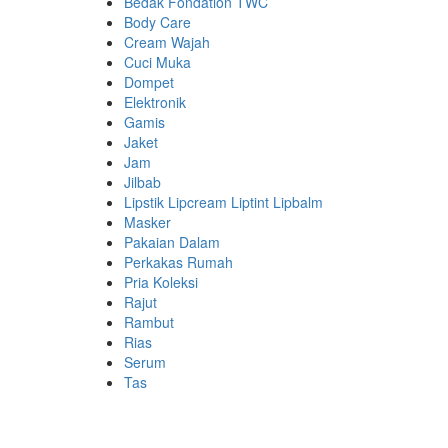
Bedak Fondation TWC
Body Care
Cream Wajah
Cuci Muka
Dompet
Elektronik
Gamis
Jaket
Jam
Jilbab
Lipstik Lipcream Liptint Lipbalm
Masker
Pakaian Dalam
Perkakas Rumah
Pria Koleksi
Rajut
Rambut
Rias
Serum
Tas