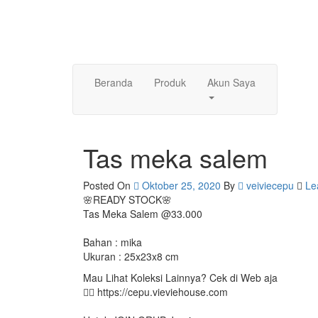
Skip
to
content
Beranda
Produk
Akun Saya
Tas meka salem
Posted On
Oktober 25, 2020
By
veiviecepu
Le
🌸READY STOCK🌸
Tas Meka Salem @33.000
Bahan : mika
Ukuran : 25x23x8 cm
Mau Lihat Koleksi Lainnya? Cek di Web aja
👉🏻 https://cepu.vieviehouse.com