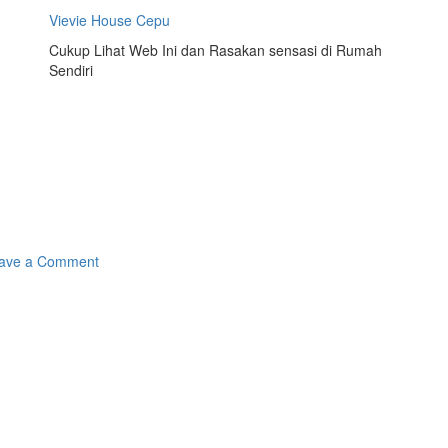
Vievie House Cepu
Cukup Lihat Web Ini dan Rasakan sensasi di Rumah
Sendiri
on
ave a Comment
Tas
meka
salem