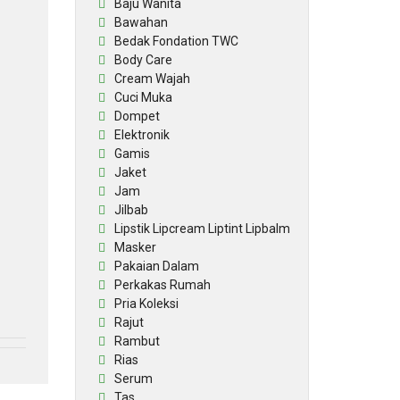
Baju Wanita
Bawahan
Bedak Fondation TWC
Body Care
Cream Wajah
Cuci Muka
Dompet
Elektronik
Gamis
Jaket
Jam
Jilbab
Lipstik Lipcream Liptint Lipbalm
Masker
Pakaian Dalam
Perkakas Rumah
Pria Koleksi
Rajut
Rambut
Rias
Serum
Tas