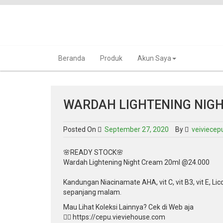
Skip
to
content
Beranda
Produk
Akun Saya
WARDAH LIGHTENING NIG
Posted On
September 27, 2020
By
veiviecep
🌸READY STOCK🌸
Wardah Lightening Night Cream 20ml @24.000
Kandungan Niacinamate AHA, vit C, vit B3, vit E, 
sepanjang malam.
Mau Lihat Koleksi Lainnya? Cek di Web aja
👉🏻 https://cepu.vieviehouse.com