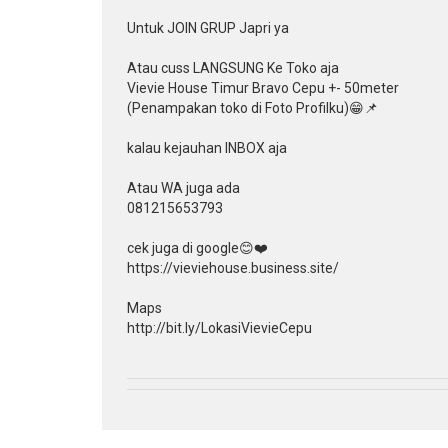
Untuk JOIN GRUP Japri ya
Atau cuss LANGSUNG Ke Toko aja
Vievie House Timur Bravo Cepu +- 50meter
(Penampakan toko di Foto Profilku)😁📌
kalau kejauhan INBOX aja
Atau WA juga ada
081215653793
cek juga di google😊❤️
https://vieviehouse.business.site/
Maps
http://bit.ly/LokasiVievieCepu