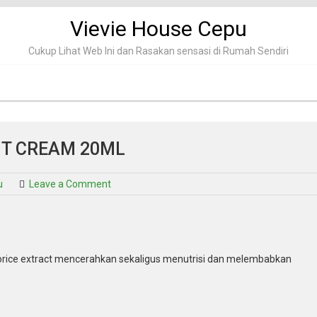
Vievie House Cepu
Cukup Lihat Web Ini dan Rasakan sensasi di Rumah Sendiri
HT CREAM 20ML
on
u
Leave a Comment
Wardah
lightening
night
cream
20ml
Licorice extract mencerahkan sekaligus menutrisi dan melembabkan