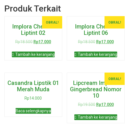
Produk Terkait
OBRAL!
OBRAL!
Implora Cheek n
Implora Cheek n
Liptint 02
Liptint 06
Harga
Harga
Harga
Harga
Rp
18.500
Rp
17.000
Rp
18.500
Rp
17.000
aslinya
saat
aslinya
saat
adalah:
ini
adalah:
ini
Tambah ke keranjang
Tambah ke keranjang
Rp18.500.
adalah:
Rp18.500.
adalah:
Rp17.000.
Rp17.00
OBRAL!
Casandra Lipstik 01
Lipcream Implora
Merah Muda
Gingerbread Nomor
10
Rp
14.000
Harga
Harga
Rp
19.500
Rp
17.000
aslinya
saat
Baca selengkapnya
adalah:
ini
Tambah ke keranjang
Rp19.500.
adalah:
Rp17.00