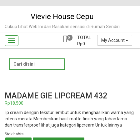
Skip
to
Vievie House Cepu
content
Cukup Lihat Web Ini dan Rasakan sensasi di Rumah Sendiri
TOTAL
0
My Account
Rp
0
Search
for:
MADAME GIE LIPCREAM 432
Rp
18.500
lip cream dengan tekstur lembut untuk menghasilkan warna yang
intens merata Memberikan hasil matte finish yang tahan lama
dan transferproof lihat juga kategori lipcream Untuk lainnya
Stok habis