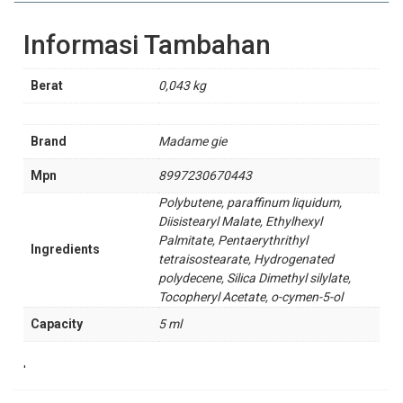
Informasi Tambahan
Berat
0,043 kg
Brand
Madame gie
Mpn
8997230670443
Polybutene, paraffinum liquidum,
Diisistearyl Malate, Ethylhexyl
Palmitate, Pentaerythrithyl
Ingredients
tetraisostearate, Hydrogenated
polydecene, Silica Dimethyl silylate,
Tocopheryl Acetate, o-cymen-5-ol
Capacity
5 ml
'