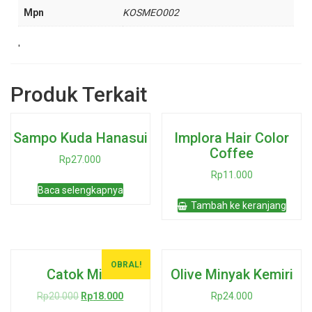
Mpn
KOSMEO002
'
Produk Terkait
Sampo Kuda Hanasui
Implora Hair Color
Coffee
Rp
27.000
Rp
11.000
Baca selengkapnya
Tambah ke keranjang
OBRAL!
Catok Mini
Olive Minyak Kemiri
Harga
Harga
Rp
20.000
Rp
18.000
Rp
24.000
aslinya
saat