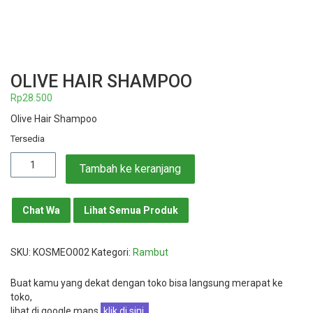
OLIVE HAIR SHAMPOO
Rp
28.500
Olive Hair Shampoo
Tersedia
Kuantitas
Tambah ke keranjang
Olive
Hair
Shampoo
Chat Wa
Lihat Semua Produk
SKU:
KOSMEO002
Kategori:
Rambut
Buat kamu yang dekat dengan toko bisa langsung merapat ke
toko,
lihat di google maps
klik di sini
,