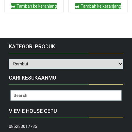
adalah:
ini
Tambah ke keranjang
Tambah ke keranjang
Rp20.000.
adalah:
Rp18.000.
KATEGORI PRODUK
CARI KESUKAANMU
Search
for:
VIEVIE HOUSE CEPU
085233017735