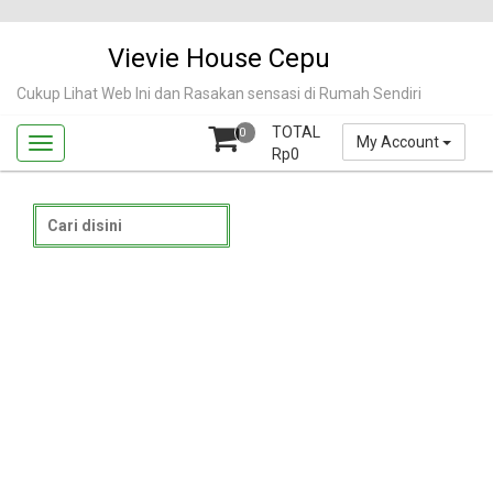
Skip
to
Vievie House Cepu
content
Cukup Lihat Web Ini dan Rasakan sensasi di Rumah Sendiri
TOTAL
0
My Account
Rp
0
Search
for: