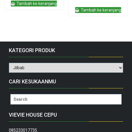
adalah:
ini
Tambah ke keranjang
Rp16.000.
adalah:
Tambah ke keranjang
Rp15.000.
KATEGORI PRODUK
CARI KESUKAANMU
Search
for:
VIEVIE HOUSE CEPU
085233017735