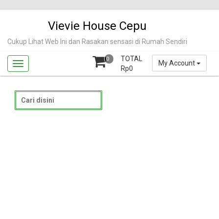
Skip
to
Vievie House Cepu
content
Cukup Lihat Web Ini dan Rasakan sensasi di Rumah Sendiri
TOTAL
0
My Account
Rp
0
Search
for: